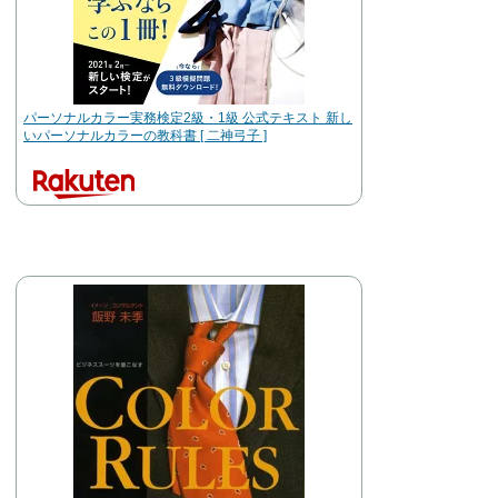
パーソナルカラー実務検定2級・1級 公式テキスト 新し
いパーソナルカラーの教科書 [ 二神弓子 ]