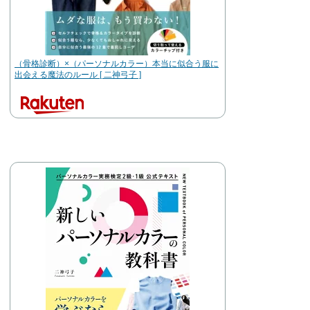
（骨格診断）×（パーソナルカラー）本当に似合う服に
出会える魔法のルール [ 二神弓子 ]