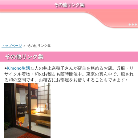
その他リンク集
トップページ
＞ その他リンク集
その他リンク集
●
Kimono生活
友人の井上奈穂子さんが店主を務めるお店。呉服・リ
サイクル着物・和のお稽古も随時開催中。東京の真ん中で、癒され
る和の空間です。お稽古にお部屋をお借りすることもできます♪